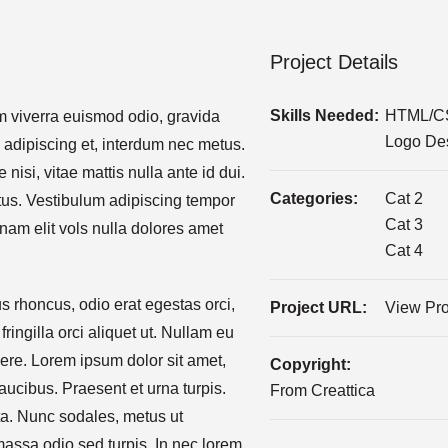
Project Details
Skills Needed:
HTML/C
am viverra euismod odio, gravida
Logo De
n adipiscing et, interdum nec metus.
 nisi, vitae mattis nulla ante id dui.
Categories:
Cat 2
ctus. Vestibulum adipiscing tempor
Cat 3
nam elit vols nulla dolores amet
Cat 4
us rhoncus, odio erat egestas orci,
Project URL:
View Pro
fringilla orci aliquet ut. Nullam eu
re. Lorem ipsum dolor sit amet,
Copyright:
faucibus. Praesent et urna turpis.
From Creattica
rta. Nunc sodales, metus ut
massa odio sed turpis. In nec lorem