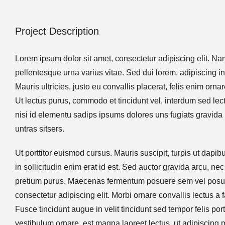
Project Description
Lorem ipsum dolor sit amet, consectetur adipiscing elit. N
pellentesque urna varius vitae. Sed dui lorem, adipiscing i
Mauris ultricies, justo eu convallis placerat, felis enim ornare
Ut lectus purus, commodo et tincidunt vel, interdum sed le
nisi id elementu sadips ipsums dolores uns fugiats gravida 
untras sitsers.
Ut porttitor euismod cursus. Mauris suscipit, turpis ut dapib
in sollicitudin enim erat id est. Sed auctor gravida arcu, nec 
pretium purus. Maecenas fermentum posuere sem vel posue
consectetur adipiscing elit. Morbi ornare convallis lectus a 
Fusce tincidunt augue in velit tincidunt sed tempor felis po
vestibulum ornare, est magna laoreet lectus, ut adipiscing 