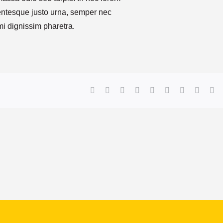
llentesque justo urna, semper nec
i dignissim pharetra.
Facebook
Twitter
Reddit
LinkedIn
WhatsApp
Tumblr
Pinterest
Vk
Xi