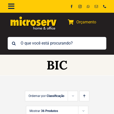
Ir
Toggle
para
Navigation
o
Início
Orçamento
conteúdo
A Empresa
Buscar
resultados
Contato
para:
BIC
Ordernar por
Classificação
Mostrar
36 Produtos