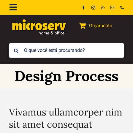
Ir
Toggle
para
Navigation
o
Início
Orçamento
conteúdo
A Empresa
Buscar
resultados
Contato
para:
Design Process
Vivamus ullamcorper nim
sit amet consequat