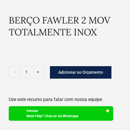
BERÇO FAWLER 2 MOV
TOTALMENTE INOX
Adicionar ao Orçamento
BERÇO
FAWLER
2
Use este recurso para falar com nossa equipe.
MOV
TOTALMENTE
Vendas
INOX
Need Help? Chat us via Whatsapp
quantidade