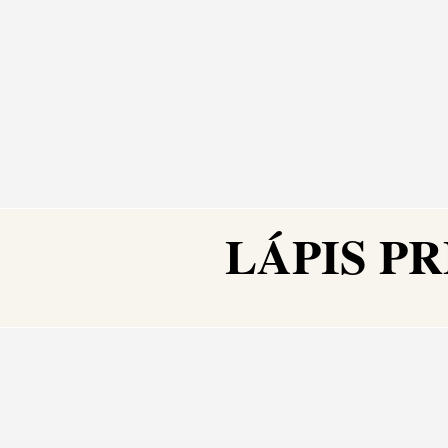
Ir
para
o
conteúdo
LÁPIS PR