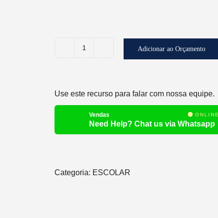
Adicionar ao Orçamento
LÁPIS
PRETO
CAIXA
Use este recurso para falar com nossa equipe.
C/
144
Vendas
ONLIN
UNIDADES
Need Help? Chat us via Whatsapp
quantidade
Categoria:
ESCOLAR