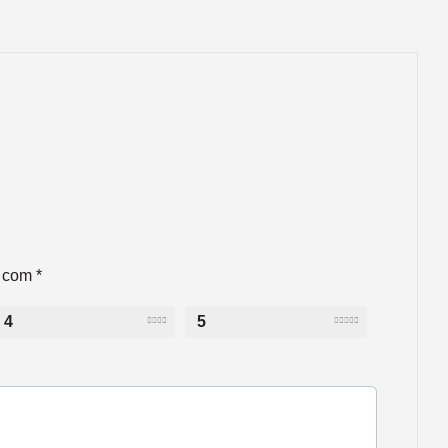
s com
*
4
5