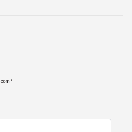
s com
*