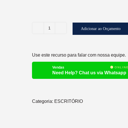
Adicionar ao Orçamento
PRENDEDOR
DE
PAPEL
Use este recurso para falar com nossa equipe.
CAIXA
C/
Vendas
ONLIN
12
Need Help? Chat us via Whatsapp
UNIDADES
quantidade
Categoria:
ESCRITÓRIO